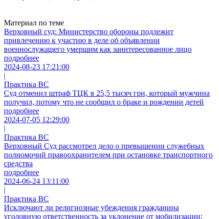
Материал по теме
Верховный суд: Министерство обороны подлежит
привлечению к участию в деле об объявлении
военнослужащего умершим как заинтересованное лицо
подробнее
2024-08-23 17:21:00
|
Практика ВС
Суд отменил штраф ТЦК в 25,5 тысяч грн, который мужчина
получил, потому что не сообщил о браке и рождении детей
подробнее
2024-07-05 12:29:00
|
Практика ВС
Верховный Суд рассмотрел дело о превышении служебных
полномочий правоохранителем при остановке транспортного
средства
подробнее
2024-06-24 13:11:00
|
Практика ВС
Исключают ли религиозные убеждения гражданина
уголовную ответственность за уклонение от мобилизации: