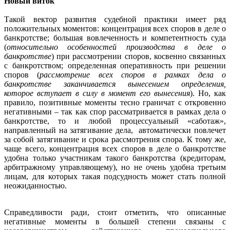
Новый виток
Такой вектор развития судебной практики имеет ряд
положительных моментов: концентрация всех споров в деле о
банкротстве; большая вовлеченность и компетентность суда
(
относительно особенностей производства в деле о
банкротстве
) при рассмотрении споров, косвенно связанных
с банкротством; определенная оперативность при решении
споров (
рассмотрение всех споров в рамках дела о
банкротстве заканчивается вынесением определения,
которое вступает в силу в момент его вынесения
). Но, как
правило, позитивные моменты тесно граничат с откровенно
негативными – так как спор рассматривается в рамках дела о
банкротстве, то и любой процессуальный «саботаж»,
направленный на затягивание дела, автоматически повлечет
за собой затягивание и срока рассмотрения спора. К тому же,
чаще всего, концентрация всех споров в деле о банкротстве
удобна только участникам такого банкротства (кредиторам,
арбитражному управляющему), но не очень удобна третьим
лицам, для которых такая подсудность может стать полной
неожиданностью.
Справедливости ради, стоит отметить, что описанные
негативные моменты в большей степени связаны с