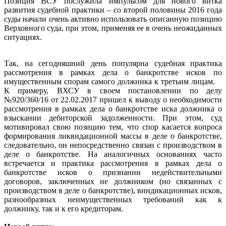
Позиция ВСУ послужила импульсом для нового витка
развития судебной практики – со второй половины 2016 года
суды начали очень активно использовать описанную позицию
Верховного суда, при этом, применяя ее в очень неожиданных
ситуациях.
Так, на сегодняшний день популярна судебная практика
рассмотрения в рамках дела о банкротстве исков по
имущественным спорам самого должника к третьим лицам.
К примеру, ВХСУ в своем постановлении по делу
№920/360/16 от 22.02.2017 пришел к выводу о необходимости
рассмотрения в рамках дела о банкротстве иска должника о
взыскании дебиторской задолженности. При этом, суд
мотивировал свою позицию тем, что спор касается вопроса
формирования ликвидационной массы в деле о банкротстве,
следовательно, он непосредственно связан с производством в
деле о банкротстве. На аналогичных основаниях часто
встречается и практика рассмотрения в рамках дела о
банкротстве исков о признании недействительными
договоров, заключенных не должником (но связанных с
производством в деле о банкротстве), виндикационных исков,
разнообразных неимущественных требований как к
должнику, так и к его кредиторам.