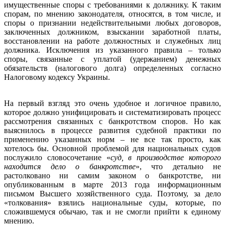
имущественные споры с требованиями к должнику. К таким
спорам, по мнению законодателя, относятся, в том числе, и
споры о признании недействительными любых договоров,
заключенных должником, взыскании заработной платы,
восстановлении на работе должностных и служебных лиц
должника. Исключения из указанного правила – только
споры, связанные с уплатой (удержанием) денежных
обязательств (налогового долга) определенных согласно
Налоговому кодексу Украины.
На первый взгляд это очень удобное и логичное правило,
которое должно унифицировать и систематизировать процесс
рассмотрения связанных с банкротством споров. Но как
выяснилось в процессе развития судебной практики по
применению указанных норм – не все так просто, как
хотелось бы. Основной проблемой для национальных судов
послужило словосочетание «
суд, в производстве которого
находится дело о банкротстве
», что детально не
растолковано ни самим законом о банкротстве, ни
опубликованным в марте 2013 года информационным
письмом Высшего хозяйственного суда. Поэтому, за дело
«толкования» взялись национальные суды, которые, по
сложившемуся обычаю, так и не смогли прийти к единому
мнению.