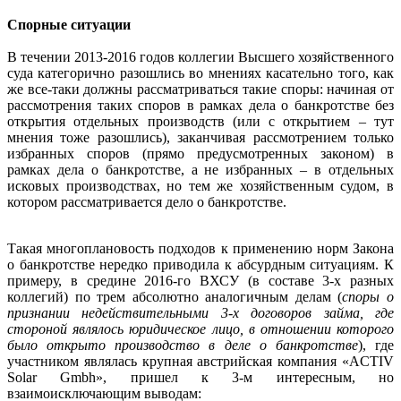
Спорные ситуации
В течении 2013-2016 годов коллегии Высшего хозяйственного
суда категорично разошлись во мнениях касательно того, как
же все-таки должны рассматриваться такие споры: начиная от
рассмотрения таких споров в рамках дела о банкротстве без
открытия отдельных производств (или с открытием – тут
мнения тоже разошлись), заканчивая рассмотрением только
избранных споров (прямо предусмотренных законом) в
рамках дела о банкротстве, а не избранных – в отдельных
исковых производствах, но тем же хозяйственным судом, в
котором рассматривается дело о банкротстве.
Такая многоплановость подходов к применению норм Закона
о банкротстве нередко приводила к абсурдным ситуациям. К
примеру, в средине 2016-го ВХСУ (в составе 3-х разных
коллегий) по трем абсолютно аналогичным делам (
споры о
признании недействительными 3-х договоров займа, где
стороной являлось юридическое лицо, в отношении которого
было открыто производство в деле о банкротстве
), где
участником являлась крупная австрийская компания «ACTIV
Solar Gmbh», пришел к 3-м интересным, но
взаимоисключающим выводам: