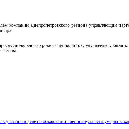
блем компаний Днепропетровского региона управляющий партн
епра.
рофессионального уровня специалистов, улучшение уровня кл
качества.
 к участию в деле об объявлении военнослужащего умершим ка