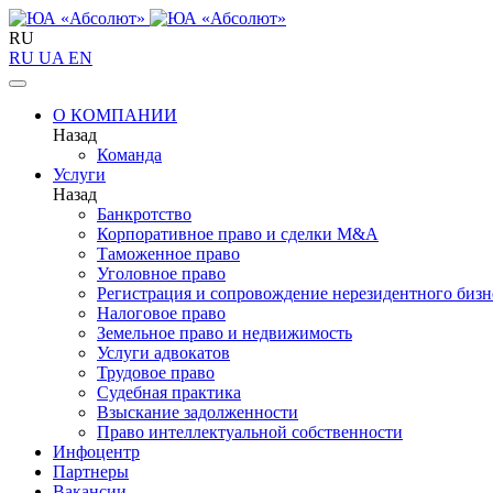
RU
RU
UA
EN
О КОМПАНИИ
Назад
Команда
Услуги
Назад
Банкротство
Корпоративное право и сделки M&A
Таможенное право
Уголовное право
Регистрация и сопровождение нерезидентного бизн
Налоговое право
Земельное право и недвижимость
Услуги адвокатов
Трудовое право
Судебная практика
Взыскание задолженности
Право интеллектуальной собственности
Инфоцентр
Партнеры
Вакансии