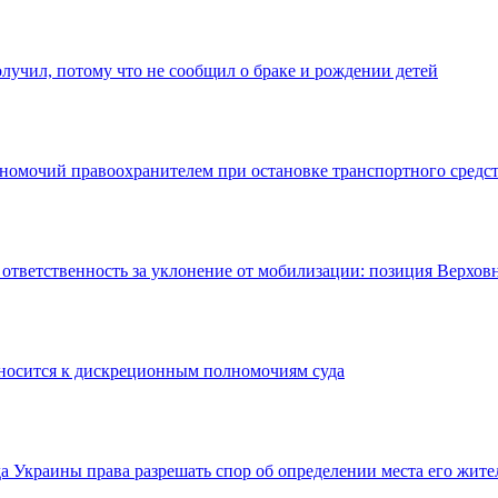
лучил, потому что не сообщил о браке и рождении детей
номочий правоохранителем при остановке транспортного средс
тветственность за уклонение от мобилизации: позиция Верховн
тносится к дискреционным полномочиям суда
а Украины права разрешать спор об определении места его жите