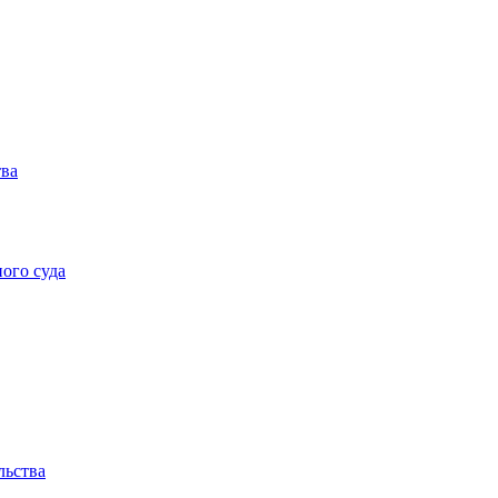
тва
ого суда
льства